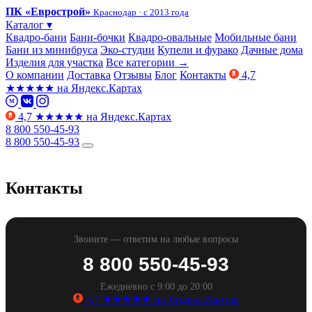
ПК «Еврострой»
Краснодар · с 2013 года
Каталог
▾
Квадро-бани
Бани-бочки
Квадро-овальные
Мобильные бани
Бани из минибруса
Эко-студии
Купели и фурако
Дачные дома
Изделия для участка
Все категории →
О компании
Доставка
Отзывы
Блог
Контакты
4,7
★
★
★
★
★
на Яндекс.Картах
M
4,7
★
★
★
★
★
на Яндекс.Картах
8 800 550-45-93
8 800 550-45-93
Контакты
Звоните — ответим на любые вопросы
8 800 550-45-93
Ежедневно с 9:00 до 20:00
4,7
★
★
★
★
★
на Яндекс.Картах