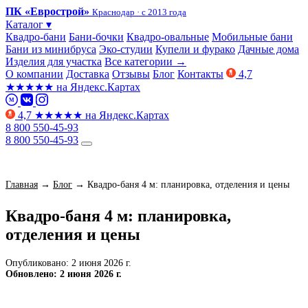
ПК «Еврострой»
Краснодар · с 2013 года
Каталог
▾
Квадро-бани
Бани-бочки
Квадро-овальные
Мобильные бани
Бани из минибруса
Эко-студии
Купели и фурако
Дачные дома
Изделия для участка
Все категории →
О компании
Доставка
Отзывы
Блог
Контакты
4,7
★
★
★
★
★
на Яндекс.Картах
M
4,7
★
★
★
★
★
на Яндекс.Картах
8 800 550-45-93
8 800 550-45-93
Главная
→
Блог
→
Квадро-баня 4 м: планировка, отделения и цены
Квадро-баня 4 м: планировка,
отделения и цены
Опубликовано: 2 июня 2026 г.
Обновлено: 2 июня 2026 г.