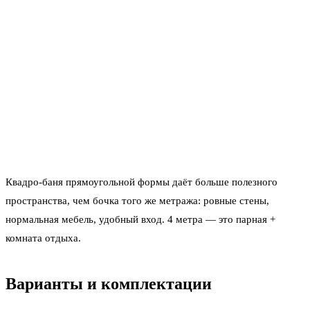
КВАДРО-БАНИ
Квадро-баня 4 м в Краснодаре
Самый ходовой размер квадро — два полноценных
отделения при компактной площади. Из материала
сибирский кедр.
Квадро-баня прямоугольной формы даёт больше полезного
пространства, чем бочка того же метража: ровные стены,
нормальная мебель, удобный вход. 4 метра — это парная +
комната отдыха.
Варианты и комплектации