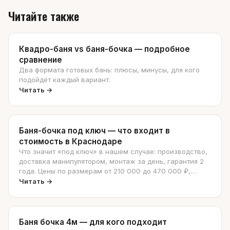
Читайте также
Квадро-баня vs баня-бочка — подробное
сравнение
Два формата готовых бань: плюсы, минусы, для кого
подойдёт каждый вариант.
Читать →
Баня-бочка под ключ — что входит в
стоимость в Краснодаре
Что значит «под ключ» в нашем случае: производство,
доставка манипулятором, монтаж за день, гарантия 2
года. Цены по размерам от 210 000 до 470 000 ₽,
разбор «бочка vs квадро» — что чаще выбирают на
Читать →
самом деле.
Баня бочка 4м — для кого подходит