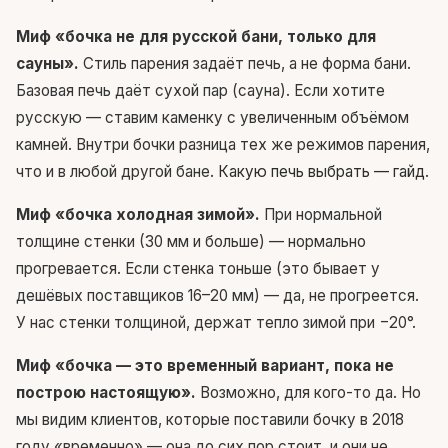
Миф «бочка не для русской бани, только для
сауны».
Стиль парения задаёт печь, а не форма бани.
Базовая печь даёт сухой пар (сауна). Если хотите
русскую — ставим каменку с увеличенным объёмом
камней. Внутри бочки разница тех же режимов парения,
что и в любой другой бане.
Какую печь выбрать — гайд
.
Миф «бочка холодная зимой».
При нормальной
толщине стенки (30 мм и больше) — нормально
прогревается. Если стенка тоньше (это бывает у
дешёвых поставщиков 16–20 мм) — да, не прогреется.
У нас стенки толщиной, держат тепло зимой при −20°.
Миф «бочка — это временный вариант, пока не
построю настоящую».
Возможно, для кого-то да. Но
мы видим клиентов, которые поставили бочку в 2018
году «временно» — она до сих пор стоит, и они не